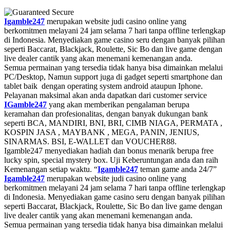
Igamble247
merupakan website judi casino online yang
berkomitmen melayani 24 jam selama 7 hari tanpa offline terlengkap
di Indonesia. Menyediakan game casino seru dengan banyak pilihan
seperti Baccarat, Blackjack, Roulette, Sic Bo dan live game dengan
live dealer cantik yang akan menemani kemenangan anda.
Semua permainan yang tersedia tidak hanya bisa dimainkan melalui
PC/Desktop, Namun support juga di gadget seperti smartphone dan
tablet baik dengan operating system android ataupun Iphone.
Pelayanan maksimal akan anda dapatkan dari customer service
IGamble247
yang akan memberikan pengalaman berupa
keramahan dan profesionalitas, dengan banyak dukungan bank
seperti BCA, MANDIRI, BNI, BRI, CIMB NIAGA, PERMATA ,
KOSPIN JASA , MAYBANK , MEGA, PANIN, JENIUS,
SINARMAS. BSI, E-WALLET dan VOUCHER88.
Igamble247 menyediakan hadiah dan bonus menarik berupa free
lucky spin, special mystery box. Uji Keberuntungan anda dan raih
Kemenangan setiap waktu. “
Igamble247
teman game anda 24/7”
Igamble247
merupakan website judi casino online yang
berkomitmen melayani 24 jam selama 7 hari tanpa offline terlengkap
di Indonesia. Menyediakan game casino seru dengan banyak pilihan
seperti Baccarat, Blackjack, Roulette, Sic Bo dan live game dengan
live dealer cantik yang akan menemani kemenangan anda.
Semua permainan yang tersedia tidak hanya bisa dimainkan melalui