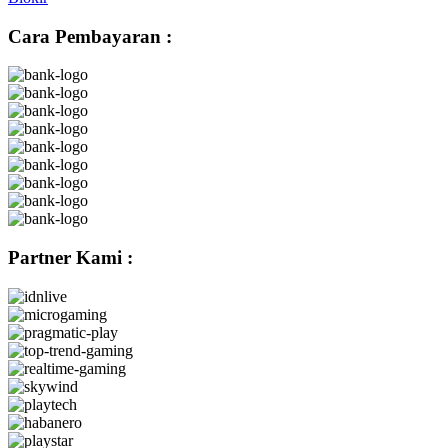
Cara Pembayaran :
Partner Kami :