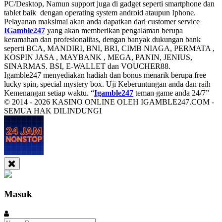
PC/Desktop, Namun support juga di gadget seperti smartphone dan
tablet baik dengan operating system android ataupun Iphone.
Pelayanan maksimal akan anda dapatkan dari customer service
IGamble247
yang akan memberikan pengalaman berupa
keramahan dan profesionalitas, dengan banyak dukungan bank
seperti BCA, MANDIRI, BNI, BRI, CIMB NIAGA, PERMATA ,
KOSPIN JASA , MAYBANK , MEGA, PANIN, JENIUS,
SINARMAS. BSI, E-WALLET dan VOUCHER88.
Igamble247 menyediakan hadiah dan bonus menarik berupa free
lucky spin, special mystery box. Uji Keberuntungan anda dan raih
Kemenangan setiap waktu. “
Igamble247
teman game anda 24/7”
© 2014 - 2026 KASINO ONLINE OLEH IGAMBLE247.COM -
SEMUA HAK DILINDUNGI
Masuk