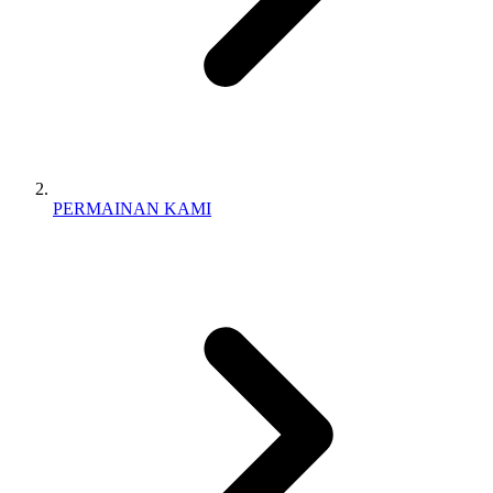
PERMAINAN KAMI